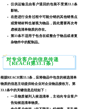
仅供运输且由客户退回的包装不受第
33.1
条
影响。
在您进行业务过程中可能分销的其他销售点
或营销材料也被视为物品，因此需要再次考
虑候选清单物质的存在。
第
33
条
不适用
于包含在或整合于物品或者复
杂物件中的配制品。
对专业客户的信息传递
（REACH第33.1条）
根据
REACH
第
33.1
条，应将物品中包含的候选清单
物质的信息主动提供给企业对企业物品接收方。第
33.1
条中的关键信息总结如下：
一旦物质
被列入候选清单
，主动向专业客户
告知候选清单物质。