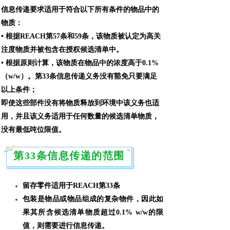
信息传递要求适用于符合以下所有条件的物品中的
物质：
•
根据
REACH
第
57
条和
59
条，该物质被认定为高关
注度物质
并被包含在授权候选清单中。
•
根据
原则计算，该物质在物品中的浓度高于
0.1%
（
w/w
）。第
33
条信息传递义务没有豁免只要满足
以上条件；
即使这些部件没有将物质释放到环境中该义务也适
用，并且该义务适用于任何数量的候选清单物质，
没有最低吨位限值。
第33条信息传递的范围
留存零件适用于
REACH
第
33
条
包装是物品或物品组成的复杂物件，因此如
果其所含候选清单物质超过
0.1% w/w
的限
值，则需要进行信息传递。