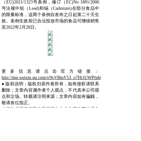
（EU)2021/1323号条例，修订（EC)No 1881/2006
号法规中铅（Lead)和镉（Cadmium)在部分食品中
的限量标准，这两个条例自发布之日起第二十天生
效。条例生效前已合法投放市场的食品可继续销售
至2022年2月28日。
更多信息请点击官方链接：
http://mp.weixin.qq.com/s/9vVBmV53_o7Ht1UWPfnbtg
● 版权说明：版权归原作者所有，如有侵权请联系
删除；文章内容属作者个人观点，不代表本公司观
点和立场。转载请注明来源；文章内容如有偏颇，
敬请各位指正。
上海沐睿环境有限公司是国内专业从事汽车法规合
规的第三方咨询公司，多年来，为上汽，长城，宇
通，大通，爱驰，蔚来等OEM提供汽车环保法规
合规服务，团队跟踪与研究全球的环保合规，期待
为更多的企业提供服务。www.automds.cn
详情咨询info@murqa.com