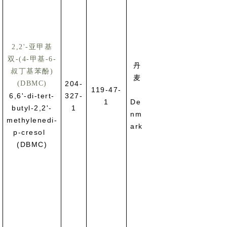
2,2'-亚甲基
双-(4-甲基-6-
丹
叔丁基苯酚)
对生殖有毒
麦
(DBMC)
204-
Toxic for
119-47-
6,6'-di-tert-
327-
reproduction
1
De
butyl-2,2'-
1
(Article 57
nm
methylenedi-
ark
p-cresol
(DBMC)