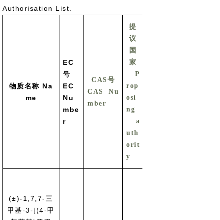
Authorisation List.
提
议
国
EC
家
号
P
CAS号
提议理由
物质名称 Na
EC
rop
CAS Nu
Reason for
me
Nu
osi
mber
proposing
mbe
ng
r
a
uth
orit
y
(±)-1,7,7-三
甲基-3-[(4-甲