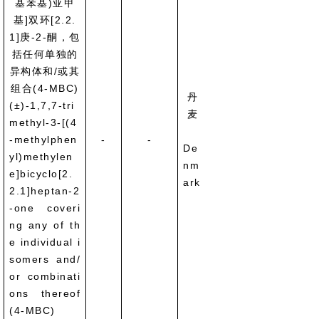
基苯基)亚甲
基]双环[2.2.
1]庚-2-酮，包
括任何单独的
异构体和/或其
内分泌干扰
组合(4-MBC)
丹
(±)-1,7,7-tri
Endocrine
麦
methyl-3-[(4
disrupting
-methylphen
-
-
properties
De
yl)methylen
(Article
nm
e]bicyclo[2.
ark
2.1]heptan-2
-one coveri
ng any of th
e individual i
somers and/
or combinati
ons thereof
(4-MBC)