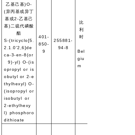
乙基己基)O-
(异丙基或异丁
基或2-乙基己
比
基)二硫代磷酸
利
酯
401-
时
S-(tricyclo[5.
255881-
850-
(Article 57
2.1.0'2,6]de
94-8
9
Bel
ca-3-en-8(or
giu
9)-yl) O-(is
m
opropyl or is
obutyl or 2-e
thylhexyl) O-
(isopropyl or
isobutyl or
2-ethylhexy
l) phosphoro
dithioate