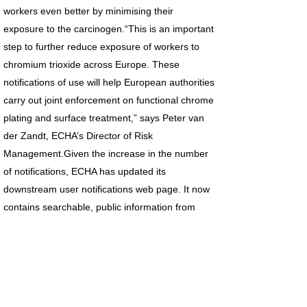
workers even better by minimising their
exposure to the carcinogen.“This is an important
step to further reduce exposure of workers to
chromium trioxide across Europe. These
notifications of use will help European authorities
carry out joint enforcement on functional chrome
plating and surface treatment,” says Peter van
der Zandt, ECHA’s Director of Risk
Management.Given the increase in the number
of notifications, ECHA has updated its
downstream user notifications web page. It now
contains searchable, public information from
over 3 000 notifications covering 14 substances.
Background
REACH allows companies to apply for an
authorisation to continue or start using and
placing chemicals included in the Authorisation