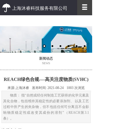
上海沐睿科技服务有限公司
优质 高效
优质的客户服务 高效的办事效率
新闻动态
NEWS
REACH绿色合规----高关注度物质(SVHC)
来源:
上海沐睿
发布时间:
2021-08-24
1003
次浏览
物质： 指“自然或经任何制造工艺获得的化学元素及
其化合物，包括维持其稳定性的必要添加剂、 以及工艺
过程中所产生的夹杂物，但不包括任何可分离且不会影
响物质稳定性或改变其成份的溶剂”（REACH第3.1
条）。