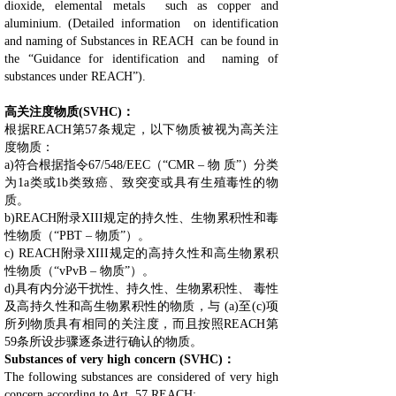
dioxide, elemental metals such as copper and
aluminium. (Detailed information on identification
and naming of Substances in REACH can be found in
the “Guidance for identification and naming of
substances under REACH”).
高关注度物质(SVHC)：
根据REACH第57条规定，以下物质被视为高关注
度物质：
a)符合根据指令67/548/EEC（“CMR – 物 质”）分类
为1a类或1b类致癌、致突变或具有生殖毒性的物
质。
b)REACH附录XIII规定的持久性、生物累积性和毒
性物质（“PBT – 物质”）。
c) REACH附录XIII规定的高持久性和高生物累积
性物质（“vPvB – 物质”）。
d)具有内分泌干扰性、持久性、生物累积性、 毒性
及高持久性和高生物累积性的物质，与 (a)至(c)项
所列物质具有相同的关注度，而且按照REACH第
59条所设步骤逐条进行确认的物质。
Substances of very high concern (SVHC)：
The following substances are considered of very high
concern according to Art. 57 REACH: