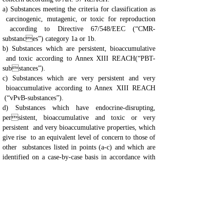
a) Substances meeting the criteria for classification as
carcinogenic, mutagenic, or toxic for reproduction
according to Directive 67/548/EEC (“CMR-
substances”) category 1a or 1b.
b) Substances which are persistent, bioaccumulative
and toxic according to Annex XIII REACH(“PBT-
substances”).
c) Substances which are very persistent and very
bioaccumulative according to Annex XIII REACH
(“vPvB-substances”).
d) Substances which have endocrine-disrupting,
persistent, bioaccumulative and toxic or very
persistent and very bioaccumulative properties, which
give rise to an equivalent level of concern to those of
other substances listed in points (a-c) and which are
identified on a case-by-case basis in accordance with
the procedures set out in Art. 59 REACH.
落日日期：
指自此日期开始，如果没有获得特定使用授权，该
物质将被禁止投放欧洲经济区市场及使用。物质的
具体落日日期，请参见REACH附录XIV。