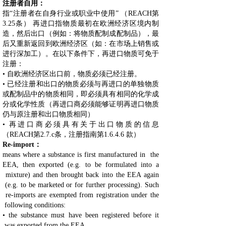
注册者自用：
指“注册者在自身行业或职业中使用” （REACH第
3.25条） 再进口指物质最初在欧洲经济区境内制
造，然后出口（例如：将物质配制成配制品），最
后又重新返回到欧洲经济区（如：在市场上销售或
进行深加工）。在以下条件下，再进口物质可免于
注册：
• 自欧洲经济区出口前，物质必须已经注册。
• 已经注册和出口的物质必须与再进口的单独物质
或配制品中的物质相同，即必须具有相同的化学成
分或化学性质（再进口商必须能够证明再进口物质
仍与原注册和出口物质相同）
• 再进口商必须具有关于出口物质的信息
（REACH第2.7.c条，注册指南第1.6.4.6 款）
Re-import：
means where a substance is first manufactured in the
EEA, then exported (e.g. to be formulated into a
mixture) and then brought back into the EEA again
(e.g. to be marketed or for further processing). Such
re-imports are exempted from registration under the
following conditions:
• the substance must have been registered before it
was exported from the EEA