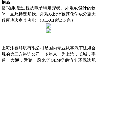
物品
指“在制造过程被赋予特定形状、外观或设计的物
体，且此特定形状、外观或设计较其化学成分更大
程度地决定其功能”（REACH第3.3 条）
上海沐睿环境有限公司是国内专业从事汽车法规合
规的第三方咨询公司，多年来，为上汽，长城，宇
通，大通，爱驰，蔚来等OEM提供汽车环保法规
合规服务，团队跟踪与研究全球的环保合规，期待
为更多的企业提供服务。www.automds.cn
详情咨询info@murqa.com
上一篇：
REACH绿色合规-......
下一篇：
欧盟REACH 法规......
绿色合规，创造价值，提高生态系统的可持续性
Copyright © 2009-2021,www.automds.cn,版权所有 ©
一站式汽车法规资讯平台 沪ICP备19011828号-2 未经许
可 严禁复制
本网站由华为云提供云计算及安全服务