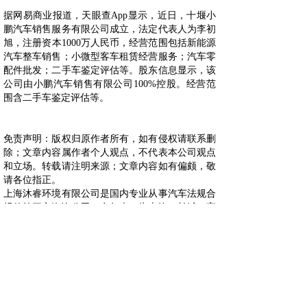
据网易商业报道，天眼查App显示，近日，十堰小
鹏汽车销售服务有限公司成立，法定代表人为李初
旭，注册资本1000万人民币，经营范围包括新能源
汽车整车销售；小微型客车租赁经营服务；汽车零
配件批发；二手车鉴定评估等。股东信息显示，该
公司由小鹏汽车销售有限公司100%控股。经营范
围含二手车鉴定评估等。
免责声明：版权归原作者所有，如有侵权请联系删
除；文章内容属作者个人观点，不代表本公司观点
和立场。转载请注明来源；文章内容如有偏颇，敬
请各位指正。
上海沐睿环境有限公司是国内专业从事汽车法规合
规的第三方咨询公司，多年来，为上汽，长城，宇
通，大通，爱驰，蔚来等OEM提供汽车环保法规
合规服务，团队跟踪与研究全球的环保合规，期待
为更多的企业提供服务。www.automds.cn
详情咨询info@murqa.com
上一篇：
东风康明斯助力东风商......