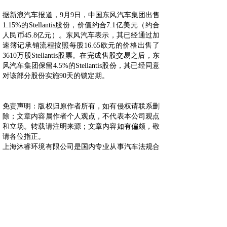
据新浪汽车报道，9月9日，中国东风汽车集团出售
1.15%的Stellantis股份，价值约合7.1亿美元（约合
人民币45.8亿元）。东风汽车表示，其已经通过加
速簿记承销流程按照每股16.65欧元的价格出售了
3610万股Stellantis股票。在完成售股交易之后，东
风汽车集团保留4.5%的Stellantis股份，其已经同意
对该部分股份实施90天的锁定期。
免责声明：版权归原作者所有，如有侵权请联系删
除；文章内容属作者个人观点，不代表本公司观点
和立场。转载请注明来源；文章内容如有偏颇，敬
请各位指正。
上海沐睿环境有限公司是国内专业从事汽车法规合
规的第三方咨询公司，多年来，为上汽，长城，宇
通，大通，爱驰，蔚来等OEM提供汽车环保法规
合规服务，团队跟踪与研究全球的环保合规，期待
为更多的企业提供服务。www.automds.cn
详情咨询info@murqa.com
上一篇：
小鹏汽车在十堰成立新......