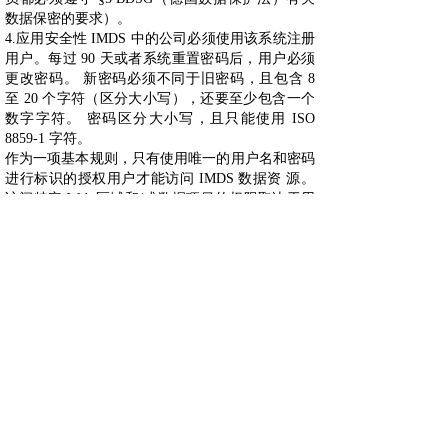
数据保密的要求）。
4.应用安全性 IMDS 中的公司必须使用该系统注册
用户。每过 90 天或者系统重置密码后，用户必须
更改密码。 新密码必须不同于旧密码，且包含 8
至 20 个字符（区分大小写），还要至少包含一个
数字字符。 密码区分大小写，且只能使用 ISO
8859-1 字符。
作为一项基本规则，只有使用唯一的用户名和密码
进行标识的授权用户才能访问 IMDS 数据资 源。
访问特定 Web 区域和/或数据项目的权限取决于用
户的数据访问配置文件以及数据项目的所有权。只
有具备特定配置文件的用户才能针对应用中的特定
数据执行特定操作（请参见用户访问权限档）。
上海沐睿环境有限公司是国内专业从事汽车法规合
规的第三方咨询公司，多年来，为上汽，长城，宇
通，大通，爱驰，蔚来等OEM提供汽车环保法规
合规服务，团队跟踪与研究全球的环保合规，期待
为更多的企业提供服务。www.automds.cn
详情咨询info@murqa.com