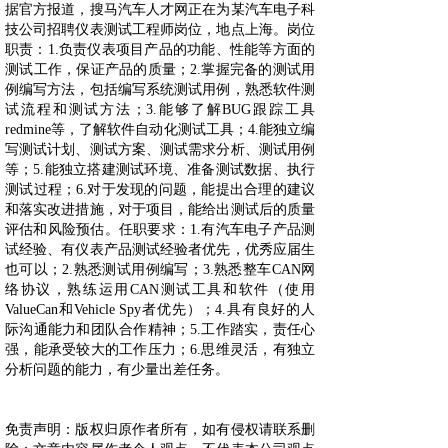
据官方报道，搜马汽车人才网正在为某汽车电子科
技公司招聘仪表测试工程师岗位，地点上海。岗位
职责：1.负责仪表项目产品的功能、性能等方面的
测试工作，保证产品的质量；2.掌握完备的测试用
例编写方法，包括编写系统测试用例，熟悉软件测
试流程和测试方法；3.能够了解BUG跟踪工具
redmine等，了解软件自动化测试工具；4.能独立编
写测试计划、测试方案、测试需求分析、测试用例
等；5.能独立搭建测试环境、准备测试数据、执行
测试过程；6.对于发现的问题，能提出合理的建议
和落实改进措施，对于项目，能给出测试后的质量
评估和风险预估。任职要求：1.有汽车电子产品测
试经验、有仪表产品测试经验者优先，优秀应届生
也可以；2.熟悉测试用例编写；3.熟悉整车CAN网
络协议，熟练运用CAN测试工具和软件（使用
ValueCan和Vehicle Spy者优先）；4.具有良好的人
际沟通能力和团队合作精神；5.工作踏实，责任心
强，能承受较大的工作压力；6.思维灵活，有独立
分析问题的能力，有少量出差任务。
免责声明：版权归原作者所有，如有侵权请联系删