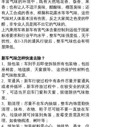
丰富气味的环境中，既有天然地花香、饭香、果
香；也有让人不适汗臭味、醋酸味、榴莲臭味；还
有人工合成的香水、樟脑和花露水等等气味。这些
气味对人体基本没有伤害。反之大家闻之色变的甲
醛，非专业人员是闻不出它的气味的。
上汽乘用车将新车有害气体含量控制到远低于国家
标准要求和行业平均水平，整车气味强度低，无干
扰性。在1-3月的通风行驶后，整车气味也会有明
显降低。
新车气味怎样快速去除？
1、除包装：车到手后即使拆除所有包装物，包括
座椅套、地毯膜、天窗膜等。 这些保护性材料也
是气味散发源。
2、常通风：新车行驶过程中有条件尽量开窗通风
或者外循环，新车停放过程中，在较安全的状况
下，可适当开启车门窗和天窗，留缝隙供气味散
发。
3、勤清理：尽量不在车内抽烟，整车内饰需勤快
清理，抹布、衣物、鞋子尽可能不要一直放在车
内。垃圾碎屑可掉落到角落，发霉变质需及时清
理。如食物残渣、树叶等；
4、慎加装：加装材料需小心，地毯垫、香水、仪