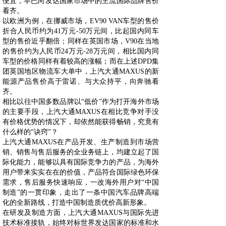
便宜，早已向发达国家市场中的主流国际品牌售价
看齐。
以欧洲为例，在挪威市场，EV90 VAN车型的售价
折合人民币约为41万元-50万元间，比起国内同车
型的售价近乎翻倍；同样在英国市场，V90在当地
的售价约为人民币24万元-28万元间，相比国内同
车型的价格同样有着较高的涨幅；而在上述DPD集
团英国地区物流车大单中，上汽大通MAXUS的新
能源产品售价高于雷诺、与大众持平，向奔驰看
齐。
相比以往中国多数品牌以“低价”作为打开海外市场
的主要手段，上汽大通MAXUS在相比竞争对手没
有价格优势的情况下，却依然能获得畅销，究竟有
什么样的“诀窍”？
上汽大通MAXUS在产品开发、生产制造到市场营
销、销售与售后服务的全业务链上，均建立起了国
际化能力，能够以具有国际竞争力的产品，为海外
用户带来实实在在的价值，产品符合国际绿色环保
需求，售后服务快速响应，一改海外用户对“中国
制造”的一贯印象，走出了一条中国汽车品牌高端
化的全新路线，打造中国制造质优价高新形象。
在研发及制造方面，上汽大通MAXUS与国际先进
技术标准接轨，始终对标世界发达国家的标准和水