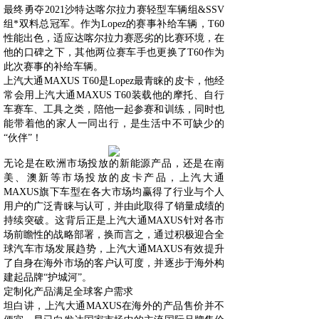
最终勇夺2021沙特达喀尔拉力赛轻型车辆组&SSV
组*双料总冠军。作为Lopez的赛事补给车辆，T60
性能出色，适应达喀尔拉力赛恶劣的比赛环境，在
他的口碑之下，其他两位赛车手也更换了T60作为
此次赛事的补给车辆。
上汽大通MAXUS T60是Lopez最青睐的皮卡，他经
常会用上汽大通MAXUS T60装载他的摩托、自行
车赛车、工具之类，陪他一起参赛和训练，同时也
能带着他的家人一同出行，是生活中不可缺少的
“伙伴”！
无论是在欧洲市场投放的新能源产品，还是在南
美、澳新等市场投放的皮卡产品，上汽大通
MAXUS旗下车型在各大市场均赢得了行业与个人
用户的广泛青睐与认可，并由此取得了销量成绩的
持续突破。这背后正是上汽大通MAXUS针对各市
场前瞻性的战略部署，换而言之，通过积极迎合全
球汽车市场发展趋势，上汽大通MAXUS有效提升
了自身在海外市场的客户认可度，并逐步于海外构
建起品牌“护城河”。
定制化产品满足全球客户需求
坦白讲，上汽大通MAXUS在海外的产品售价并不