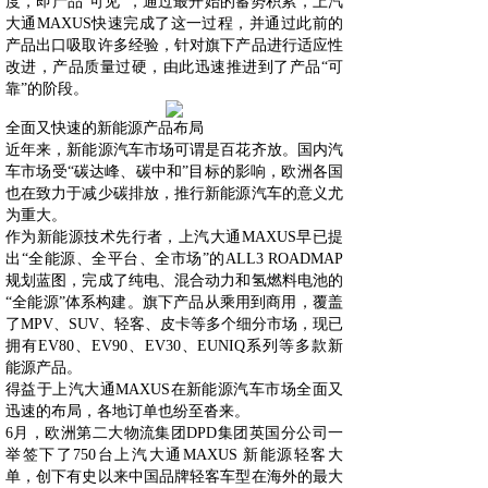
度，即产品“可见”，通过最开始的蓄势积累，上汽
大通MAXUS快速完成了这一过程，并通过此前的
产品出口吸取许多经验，针对旗下产品进行适应性
改进，产品质量过硬，由此迅速推进到了产品“可
靠”的阶段。
全面又快速的新能源产品布局
近年来，新能源汽车市场可谓是百花齐放。国内汽
车市场受“碳达峰、碳中和”目标的影响，欧洲各国
也在致力于减少碳排放，推行新能源汽车的意义尤
为重大。
作为新能源技术先行者，上汽大通MAXUS早已提
出“全能源、全平台、全市场”的ALL3 ROADMAP
规划蓝图，完成了纯电、混合动力和氢燃料电池的
“全能源”体系构建。旗下产品从乘用到商用，覆盖
了MPV、SUV、轻客、皮卡等多个细分市场，现已
拥有EV80、EV90、EV30、EUNIQ系列等多款新
能源产品。
得益于上汽大通MAXUS在新能源汽车市场全面又
迅速的布局，各地订单也纷至沓来。
6月，欧洲第二大物流集团DPD集团英国分公司一
举签下了750台上汽大通MAXUS 新能源轻客大
单，创下有史以来中国品牌轻客车型在海外的最大