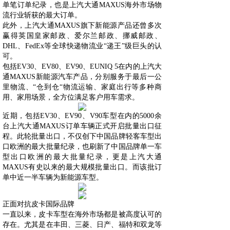
单笔订单纪录，也是上汽大通MAXUS海外市场物
流行业斩获的最大订单。
此外，上汽大通MAXUS旗下新能源产品还曾多次
赢得英国皇家邮政、爱尔兰邮政、挪威邮政、
DHL、FedEx等全球快递物流业“递王”级巨头的认
可。
包括EV30、EV80、EV90、EUNIQ 5在内的上汽大
通MAXUS新能源汽车产品，分别服务于最后一公
里物流、“仓到仓“物流运输、家庭出行等多种商
用、家用场景，全方位满足客户用车需求。
近期，包括EV30、EV90、V90车型在内的5000余
台上汽大通MAXUS订单车辆正式开启批量出口征
程。此轮批量出口，不仅创下中国品牌轻客车型出
口欧洲的最大批量纪录，也刷新了中国品牌单一车
型出口欧洲的最大批量纪录，更是上汽大通
MAXUS有史以来的最大规模批量出口。而该批订
单中近一半车辆为新能源车型。
正面对抗皮卡国际品牌
一直以来，皮卡车型在海外市场都是被高度认可的
存在。尤其是在丰田、三菱、日产、福特和双龙等