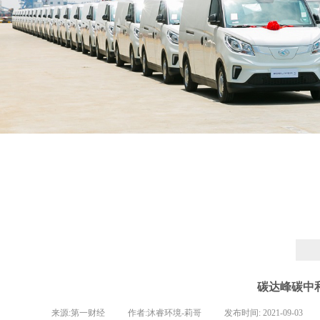
碳达峰碳中
来源:
第一财经
|
作者:
沐睿环境-莉哥
|
发布时间:
2021-09-03
|