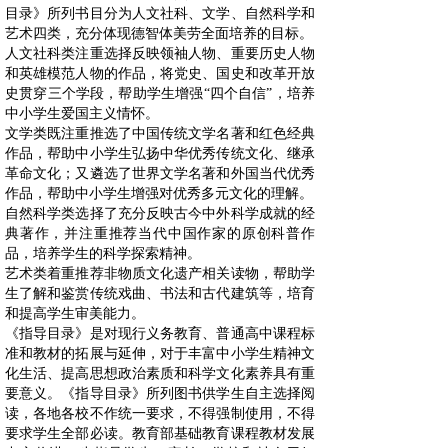
目录》所列书目分为人文社科、文学、自然科学和
艺术四类，充分体现德智体美劳全面培养的目标。
人文社科类注重选择反映领袖人物、重要历史人物
和英雄模范人物的作品，将党史、国史和改革开放
史贯穿三个学段，帮助学生增强“四个自信”，培养
中小学生爱国主义情怀。
文学类既注重推选了中国传统文学名著和红色经典
作品，帮助中小学生弘扬中华优秀传统文化、继承
革命文化；又遴选了世界文学名著和外国当代优秀
作品，帮助中小学生增强对优秀多元文化的理解。
自然科学类选择了充分反映古今中外科学成就的经
典著作，并注重推荐当代中国作家的原创科普作
品，培养学生的科学探索精神。
艺术类着重推荐非物质文化遗产相关读物，帮助学
生了解和鉴赏传统戏曲、书法和古代建筑等，培育
和提高学生审美能力。
《指导目录》是对现行义务教育、普通高中课程标
准和教材的拓展与延伸，对于丰富中小学生精神文
化生活、提高思想政治素质和科学文化素养具有重
要意义。《指导目录》所列图书供学生自主选择阅
读，各地各校不作统一要求，不得强制使用，不得
要求学生全部必读。教育部基础教育课程教材发展