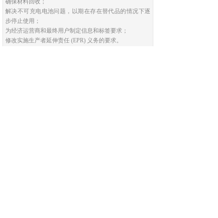
确保材料回收；
解决不可充电电池问题，以期在存在替代品的情况下逐
步停止使用；
为经济运营商和最终用户制定信息和标签要求；
修改实施生产者延伸责任 (EPR) 义务的要求。
根据 2020 年 5 月 28 日发布的路线图，考虑的措施可能包
括：
为投放欧盟市场的电池制定可持续性要求，包括负责任地
采购原材料、有害物质、碳足迹、回收含量和耐用性的强
制性水平、可重复使用性和可回收性条件；
制定目标和措施，以改善废电池的收集、处理和回收，确
保材料回收；
解决不可充电电池问题，以期在存在替代品的情况下逐步
停止使用；
为经济运营商和最终用户制定信息和标签要求；
修改实施生产者延伸责任 (EPR) 义务的要求。
2020 年 12 月 10 日，委员会提出了一项关于电池和废电池
的法规提案，废除了现有的 2006/66/EC 指令。该提案有三