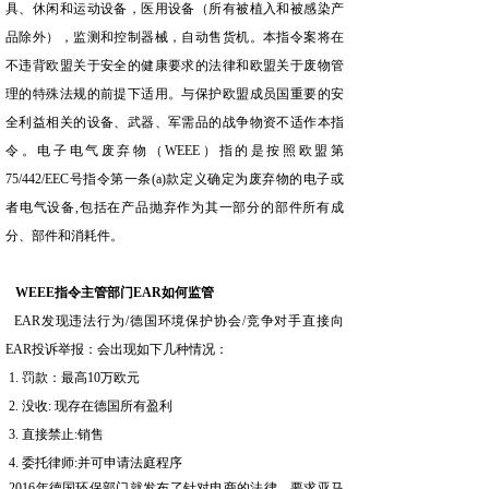
具、休闲和运动设备，医用设备（所有被植入和被感染产
品除外），监测和控制器械，自动售货机。本指令案将在
不违背欧盟关于安全的健康要求的法律和欧盟关于废物管
理的特殊法规的前提下适用。与保护欧盟成员国重要的安
全利益相关的设备、武器、军需品的战争物资不适作本指
令。电子电气废弃物（WEEE）指的是按照欧盟第
75/442/EEC号指令第一条(a)款定义确定为废弃物的电子或
者电气设备,包括在产品抛弃作为其一部分的部件所有成
分、部件和消耗件。
WEEE指令主管部门EAR如何监管
EAR发现违法行为/德国环境保护协会/竞争对手直接向
EAR投诉举报：会出现如下几种情况：
1. 罚款：最高10万欧元
2. 没收: 现存在德国所有盈利
3. 直接禁止:销售
4. 委托律师:并可申请法庭程序
2016年德国环保部门就发布了针对电商的法律，要求亚马