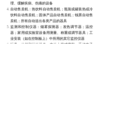
理、缓解疾病、伤痛的设备
自动售卖机：热饮料自动售卖机；瓶装或罐装热或冷
饮料自动售卖机；固体产品自动售卖机；钱票自动售
卖机；所有自动送出各类产品的器具
监测和控制仪器：烟雾探测器；发热调节器；温控
器；家用或实验室设备用测量、称重或调节器具；工
业安装（如在控制板上）中所用的其它监控仪器
玩具、休闲和运动设备：电动火车或赛车；手持电子
游戏机；电子游戏机；用于骑自行车、潜水、跑步、
划船等的测算装置；带有电子或电气元件的运动设
备；投币机
照明设备 （包括家用电灯泡和照明设备）：荧光灯
具（家用的照明设备除外）；直型荧光灯；紧凑型荧
光灯；高亮度放电灯，包括压力钠灯和金属卤素灯；
低压力钠灯；其它用于传播或控制光的照明设备（细
丝灯泡除外）
电气电子工具（大型静态工业工具除外）：电钻；电
锯；缝纫机；对木材、金属或其它材料进行车削、
铣、砂磨、研磨、锯削、切割、剪切、钻孔、冲孔、
折叠、弯曲或类似加工的设备；用于打铆钉、钉子或
螺钉或用于去除铆钉、钉子或螺钉的工具；用于焊接
或类似用途的工具；对于液体或气体进行喷射、传