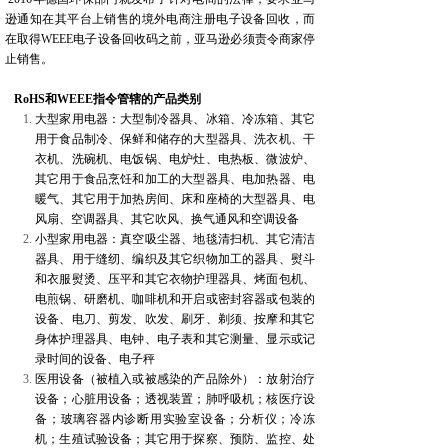
逊通知在其平台上销售的境外电商注册电子设备回收，而
在取得WEEE电子设备回收码之前，亚马逊必须责令商家停
止销售。
RoHS
和WEEE指令管辖的产品类别
大型家用电器：大型制冷器具、冰箱、冷冻箱、其它
用于食品制冷、保鲜和储存的大型器具、洗衣机、干
衣机、洗碗机、电饭锅、电炉灶、电热板、微波炉、
其它用于食品烹饪和加工的大型器具、电加热器、电
暖气、其它用于加热房间、床和座椅的大型器具、电
风扇、空调器具、其它吹风、换气通风和空调设备
小型家用电器：真空吸尘器、地毯清扫机、其它清洁
器具、用于缝纫、编织及其它织物加工的器具、熨斗
和衣服熨烫、压平和其它衣物护理器具、烤面包机、
电煎锅、研磨机、咖啡机和开启或密封容器或包装的
设备、电刀、剪发、吹发、刷牙、剃须、按摩和其它
身体护理器具、电钟、电子表和其它测量、显示或记
录时间的设备、电子秤
医用设备（被植入或被感染的产品除外）：放射治疗
设备；心脏用设备；透视装置；肺呼吸机；核医疗设
备；玻璃容器内诊断用实验室设备；分析仪；冷冻
机；生殖试验设备；其它用于探察、预防、监控、处