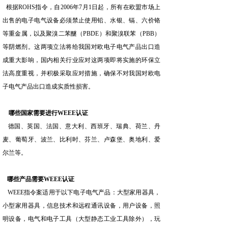
根据ROHS指令，自2006年7月1日起，所有在欧盟市场上
出售的电子电气设备必须禁止使用铅、水银、镉、六价铬
等重金属，以及聚溴二苯醚（PBDE）和聚溴联苯（PBB）
等阴燃剂。这两项立法将给我国对欧电子电气产品出口造
成重大影响，国内相关行业应对这两项即将实施的环保立
法高度重视，并积极采取应对措施，确保不对我国对欧电
子电气产品出口造成实质性损害。
哪些国家需要进行WEEE认证
德国、英国、法国、意大利、西班牙、瑞典、荷兰、丹
麦、葡萄牙、波兰、比利时、芬兰、卢森堡、奥地利、爱
尔兰等。
哪些产品需要WEEE认证
WEEE指令案适用于以下电子电气产品：大型家用器具，
小型家用器具，信息技术和远程通讯设备，用户设备，照
明设备，电气和电子工具（大型静态工业工具除外），玩