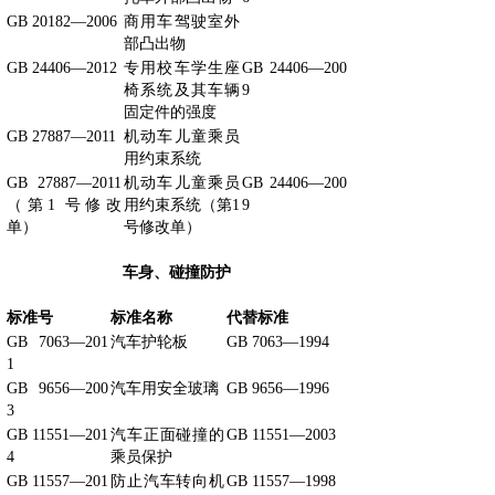
GB 20182—2006
商用车驾驶室外
部凸出物
GB 24406—2012
专用校车学生座
GB 24406—200
椅系统及其车辆
9
固定件的强度
GB 27887—2011
机动车儿童乘员
用约束系统
GB 27887—2011
机动车儿童乘员
GB 24406—200
（第1 号修改
用约束系统（第1
9
单）
号修改单）
车身、碰撞防护
标准号
标准名称
代替标准
GB 7063—201
汽车护轮板
GB 7063—1994
1
GB 9656—200
汽车用安全玻璃
GB 9656—1996
3
GB 11551—201
汽车正面碰撞的
GB 11551—2003
4
乘员保护
GB 11557—201
防止汽车转向机
GB 11557—1998