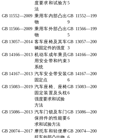
度要求和试验方
5
法
GB 11552—2009
乘用车内部凸出
GB 11552—199
物
9
GB 11566—2009
乘用车外部凸出
GB 11566—199
物
5
GB 13057—2014
客车座椅及其车
GB 13057—200
辆固定件的强度
3
GB 14166—2013
机动车成年乘员
GB 14166—200
用安全带和约束
3
系统
GB 14167—2013
汽车安全带安装
GB 14167—200
固定点
6
GB 15083—2019
汽车座椅、座椅
GB 15083—200
固定装置及头枕
6
强度要求和试验
方法
GB 15086—2013
汽车门锁及车门
GB 15086—200
保持件的性能要
6
求和试验方法
GB 20074—2017
摩托车和轻便摩
GB 20074—200
托车外部凸出物
6