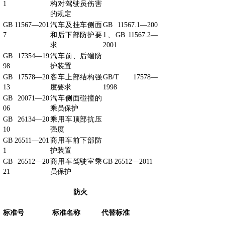
1
构对驾驶员伤害
的规定
GB 11567—201
汽车及挂车侧面
GB 11567.1—200
7
和后下部防护要
1、GB 11567.2—
求
2001
GB 17354—19
汽车前、后端防
98
护装置
GB 17578—20
客车上部结构强
GB/T 17578—
13
度要求
1998
GB 20071—20
汽车侧面碰撞的
06
乘员保护
GB 26134—20
乘用车顶部抗压
10
强度
GB 26511—201
商用车前下部防
1
护装置
GB 26512—20
商用车驾驶室乘
GB 26512—2011
21
员保护
防火
标准号
标准名称
代替标准
GB 8410—200
汽车内饰材料
GB 8410—1994