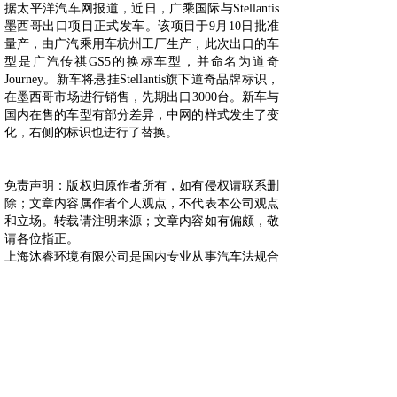
据太平洋汽车网报道，近日，广乘国际与Stellantis
墨西哥出口项目正式发车。该项目于9月10日批准
量产，由广汽乘用车杭州工厂生产，此次出口的车
型是广汽传祺GS5的换标车型，并命名为道奇
Journey。新车将悬挂Stellantis旗下道奇品牌标识，
在墨西哥市场进行销售，先期出口3000台。新车与
国内在售的车型有部分差异，中网的样式发生了变
化，右侧的标识也进行了替换。
免责声明：版权归原作者所有，如有侵权请联系删
除；文章内容属作者个人观点，不代表本公司观点
和立场。转载请注明来源；文章内容如有偏颇，敬
请各位指正。
上海沐睿环境有限公司是国内专业从事汽车法规合
规的第三方咨询公司，多年来，为上汽，长城，宇
通，大通，爱驰，蔚来等OEM提供汽车环保法规
合规服务，团队跟踪与研究全球的环保合规，期待
为更多的企业提供服务。www.automds.cn
详情咨询info@murqa.com
上一篇：
智己L7搭载 英伟达......