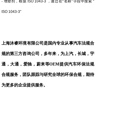
‐
增塑剂，根据
ISO 1043-3
，通过在“名称”字段中搜索
“
ISO 1043-3
”
上海沐睿环境有限公司是国内专业从事汽车法规合
规的第三方咨询公司，多年来，为上汽，长城，宇
通，大通，爱驰，蔚来等
OEM
提供汽车环保法规
合规服务，团队跟踪与研究全球的环保合规，期待
为更多的企业提供服务。
● 版权说明：版权归原作者所有，如有侵权请联系删除；文
章内容属作者个人观点，不代表本公司观点和立场。转载
请注明来源；文章内容如有偏颇，敬请各位指正。
上一篇：
SDS模板 -苄醇