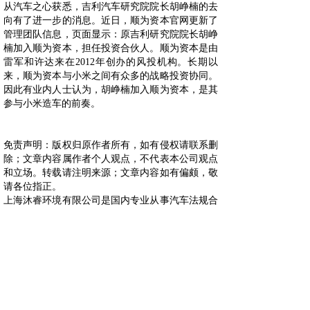
从汽车之心获悉，吉利汽车研究院院长胡峥楠的去
向有了进一步的消息。近日，顺为资本官网更新了
管理团队信息，页面显示：原吉利研究院院长胡峥
楠加入顺为资本，担任投资合伙人。顺为资本是由
雷军和许达来在2012年创办的风投机构。长期以
来，顺为资本与小米之间有众多的战略投资协同。
因此有业内人士认为，胡峥楠加入顺为资本，是其
参与小米造车的前奏。
免责声明：版权归原作者所有，如有侵权请联系删
除；文章内容属作者个人观点，不代表本公司观点
和立场。转载请注明来源；文章内容如有偏颇，敬
请各位指正。
上海沐睿环境有限公司是国内专业从事汽车法规合
规的第三方咨询公司，多年来，为上汽，长城，宇
通，大通，爱驰，蔚来等OEM提供汽车环保法规
合规服务，团队跟踪与研究全球的环保合规，期待
为更多的企业提供服务。www.automds.cn
详情咨询info@murqa.com
上一篇：
一汽奥迪为“芯”所困......