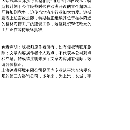
大众汽车首席执行官赫伯特·迪斯9月24日表示，特
斯拉计划于今年晚些时候在欧洲开设的首个超级工
厂将加剧竞争，迫使当地汽车行业加大力度。迪斯
发表上述言论之际，特斯拉正继续其位于柏林附近
的格林海德工厂的建设工作，这座耗资58亿欧元的
工厂正在等待最终批准。
免责声明：版权归原作者所有，如有侵权请联系删
除；文章内容属作者个人观点，不代表本公司观点
和立场。转载请注明来源；文章内容如有偏颇，敬
请各位指正。
上海沐睿环境有限公司是国内专业从事汽车法规合
规的第三方咨询公司，多年来，为上汽，长城，宇
通，大通，爱驰，蔚来等OEM提供汽车环保法规
合规服务，团队跟踪与研究全球的环保合规，期待
为更多的企业提供服务。www.automds.cn
详情咨询info@murqa.com
上一篇：
丰田、马自达和电装加......
下一篇：
由于缺芯，梅赛德斯奔......