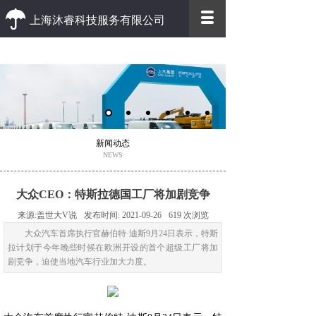
上海沐睿科技服务有限公司
优质 高效
优质的客户服务 高效的办事效率
新闻动态
NEWS
大众CEO：特斯拉德国工厂将加剧竞争
来源:
盖世大V说
发布时间:
2021-09-26
619
次浏览
大众汽车首席执行官赫伯特·迪斯9月24日表示，特斯
拉计划于今年晚些时候在欧洲开设的首个超级工厂将加
剧竞争，迫使当地汽车行业加大力度。