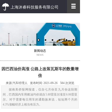
上海沐睿科技服务有限公司
优质 高效
优质的客户服务 高效的办事效率
新闻动态
NEWS
因巴西油价高涨 公路上改装瓦斯车的数量增
倍
来源:
汽车经理人
发布时间:
2021-09-26
584
次浏览
据南美侨报网报道，仅自七月份至九月份这段期
间，巴西国内车用燃油均价就自5.80雷亚尔涨至6.06雷亚
尔。对于需要每日用车的通勤族来说，短短两个月的
4.3%涨幅经济上相当有压力。