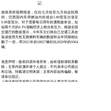
据南美侨报网报道，仅自七月份至九月份这段期
间，巴西国内车用燃油均价就自5.80雷亚尔涨至
6.06雷亚尔。对于需要每日用车的通勤族来说，短
短两个月的4.3%涨幅经济上相当有压力。根据全国
交通厅的数据显示，今年车主们将自己交通工具改
装成使用天然瓦斯燃料车辆的数据和去年同期相比
翻了一倍，即2021年的18027辆对比2020年的9364
辆。
免责声明：版权归原作者所有，如有侵权请联系删
除；文章内容属作者个人观点，不代表本公司观点
和立场。转载请注明来源；文章内容如有偏颇，敬
请各位指正。
上海沐睿环境有限公司是国内专业从事汽车法规合
规的第三方咨询公司，多年来，为上汽，长城，宇
通，大通，爱驰，蔚来等OEM提供汽车环保法规
合规服务，团队跟踪与研究全球的环保合规，期待
为更多的企业提供服务。www.automds.cn
详情咨询info@murqa.com