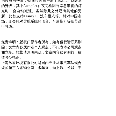
据搜狐网报道，特斯拉近日推出了2021.24.12版本
的升级，其中Autopilot在夜间检测到紧急车辆的灯
光时，会自动减速。当然除此之外还有其他的更
新，比如支持Disney+、洗车模式等。针对中国市
场，则会针对导航系统的语音、车道指引等细节进
行升级。
免责声明：版权归原作者所有，如有侵权请联系删
除；文章内容属作者个人观点，不代表本公司观点
和立场。转载请注明来源；文章内容如有偏颇，敬
请各位指正。
上海沐睿环境有限公司是国内专业从事汽车法规合
规的第三方咨询公司，多年来，为上汽，长城，宇
通，大通，爱驰，蔚来等OEM提供汽车环保法规
合规服务，团队跟踪与研究全球的环保合规，期待
为更多的企业提供服务。www.automds.cn
详情咨询info@murqa.com
上一篇：
福特因车顶脱落风险召......
下一篇：
或因质量问题 奔驰取......