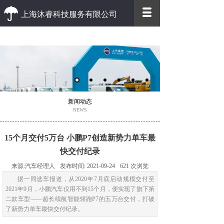
上海沐睿科技服务有限公司
优质 高效
优质的客户服务 高效的办事效率
新闻动态
NEWS
15个月交付5万台 小鹏P7创造新势力单车最
快交付纪录
来源:
汽车经理人
发布时间:
2021-09-24
621
次浏览
据一同选车报道，从2020年7月底启动规模交付至
2021年9月，小鹏汽车仅用不到15个月，便实现了旗下第
二款车型——超长续航智能轿跑P7的五万台交付，打破
了新势力单车最快交付纪录。