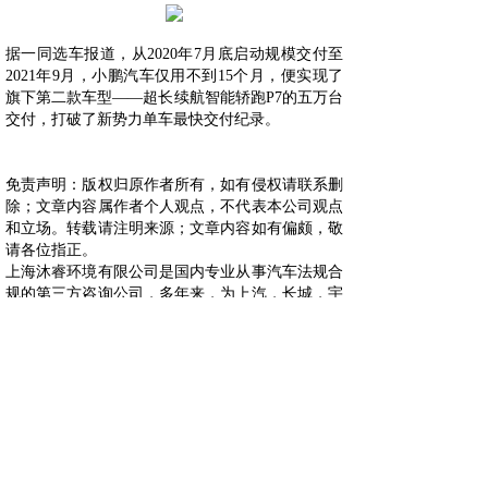
据一同选车报道，从2020年7月底启动规模交付至
2021年9月，小鹏汽车仅用不到15个月，便实现了
旗下第二款车型——超长续航智能轿跑P7的五万台
交付，打破了新势力单车最快交付纪录。
免责声明：版权归原作者所有，如有侵权请联系删
除；文章内容属作者个人观点，不代表本公司观点
和立场。转载请注明来源；文章内容如有偏颇，敬
请各位指正。
上海沐睿环境有限公司是国内专业从事汽车法规合
规的第三方咨询公司，多年来，为上汽，长城，宇
通，大通，爱驰，蔚来等OEM提供汽车环保法规
合规服务，团队跟踪与研究全球的环保合规，期待
为更多的企业提供服务。www.automds.cn
详情咨询info@murqa.com
上一篇：
中策集团拟折价出售恒......
下一篇：
中汽协再度预警缺芯危......