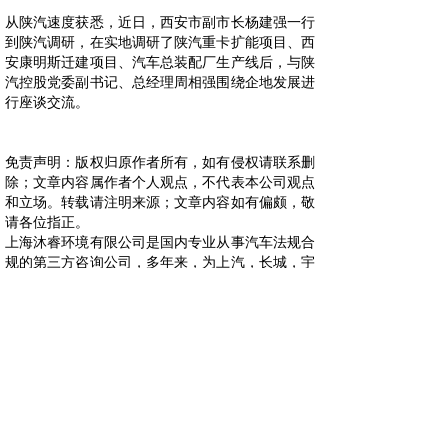
从陕汽速度获悉，近日，西安市副市长杨建强一行
到陕汽调研，在实地调研了陕汽重卡扩能项目、西
安康明斯迁建项目、汽车总装配厂生产线后，与陕
汽控股党委副书记、总经理周相强围绕企地发展进
行座谈交流。
免责声明：版权归原作者所有，如有侵权请联系删
除；文章内容属作者个人观点，不代表本公司观点
和立场。转载请注明来源；文章内容如有偏颇，敬
请各位指正。
上海沐睿环境有限公司是国内专业从事汽车法规合
规的第三方咨询公司，多年来，为上汽，长城，宇
通，大通，爱驰，蔚来等OEM提供汽车环保法规
合规服务，团队跟踪与研究全球的环保合规，期待
为更多的企业提供服务。www.automds.cn
详情咨询info@murqa.com
上一篇：
长城汽车与重庆高速集......
下一篇：
爱驰U6上榜工信部第......