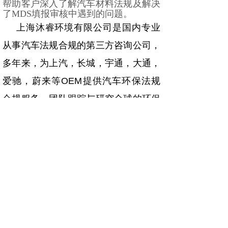
帮助客户深入了解汽车材料法规及解决
了MDS填报审核中遇到的问题。
上海沐睿环境有限公司是国内专业
从事汽车法规合规的第三方咨询公司，
多年来，为上汽，长城，宇通，大通，
爱驰，蔚来等
OEM
提供汽车环保法规
合规服务，团队跟踪与研究全球的环保
合规，期待为更多的企业提供服务。
上一篇：
汽车法规材料MDS培......
下一篇：
汽车法规材料MDS培......
绿色合规，创造价值，提高生态系统的可持续性
Copyright © 2009-2021,www.automds.cn,版权所有 ©
一站式汽车法规资讯平台 沪ICP备19011828号-2 未经许
可 严禁复制
本网站由华为云提供云计算及安全服务
Powered By 美橙互联