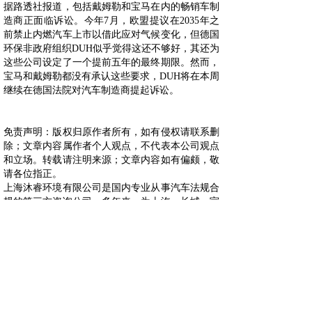
据路透社报道，包括戴姆勒和宝马在内的畅销车制
造商正面临诉讼。今年7月，欧盟提议在2035年之
前禁止内燃汽车上市以借此应对气候变化，但德国
环保非政府组织DUH似乎觉得这还不够好，其还为
这些公司设定了一个提前五年的最终期限。然而，
宝马和戴姆勒都没有承认这些要求，DUH将在本周
继续在德国法院对汽车制造商提起诉讼。
免责声明：版权归原作者所有，如有侵权请联系删
除；文章内容属作者个人观点，不代表本公司观点
和立场。转载请注明来源；文章内容如有偏颇，敬
请各位指正。
上海沐睿环境有限公司是国内专业从事汽车法规合
规的第三方咨询公司，多年来，为上汽，长城，宇
通，大通，爱驰，蔚来等OEM提供汽车环保法规
合规服务，团队跟踪与研究全球的环保合规，期待
为更多的企业提供服务。www.automds.cn
详情咨询info@murqa.com
上一篇：
贾跃亭称FF 91投......
下一篇：
捷尼赛思将支持苹果数......