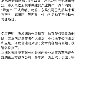
从东风头条获悉，9月22日，东风公司与十堰市丹
江口市人民政府携手共建的产业协作（汽车消费）
“示范市”正式启动。此前，东风公司已先后与十堰
市房县、郧阳区、郧西县、竹山县启动了产业协作
共建项目。
免责声明：版权归原作者所有，如有侵权请联系删
除；文章内容属作者个人观点，不代表本公司观点
和立场。转载请注明来源；文章内容如有偏颇，敬
请各位指正。
上海沐睿环境有限公司是国内专业从事汽车法规合
规的第三方咨询公司，多年来，为上汽，长城，宇
通，大通，爱驰，蔚来等OEM提供汽车环保法规
合规服务，团队跟踪与研究全球的环保合规，期待
为更多的企业提供服务。www.automds.cn
详情咨询info@murqa.com
上一篇：
本田多款车型亮相中国......
下一篇：
金龙汽车集团25台负......
绿色合规，创造价值，提高生态系统的可持续性
Copyright © 2009-2021,www.automds.cn,版权所有 ©