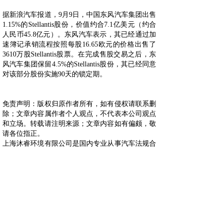
据新浪汽车报道，9月9日，中国东风汽车集团出售
1.15%的Stellantis股份，价值约合7.1亿美元（约合
人民币45.8亿元）。东风汽车表示，其已经通过加
速簿记承销流程按照每股16.65欧元的价格出售了
3610万股Stellantis股票。在完成售股交易之后，东
风汽车集团保留4.5%的Stellantis股份，其已经同意
对该部分股份实施90天的锁定期。
免责声明：版权归原作者所有，如有侵权请联系删
除；文章内容属作者个人观点，不代表本公司观点
和立场。转载请注明来源；文章内容如有偏颇，敬
请各位指正。
上海沐睿环境有限公司是国内专业从事汽车法规合
规的第三方咨询公司，多年来，为上汽，长城，宇
通，大通，爱驰，蔚来等OEM提供汽车环保法规
合规服务，团队跟踪与研究全球的环保合规，期待
为更多的企业提供服务。www.automds.cn
详情咨询info@murqa.com
上一篇：
小鹏汽车在十堰成立新......