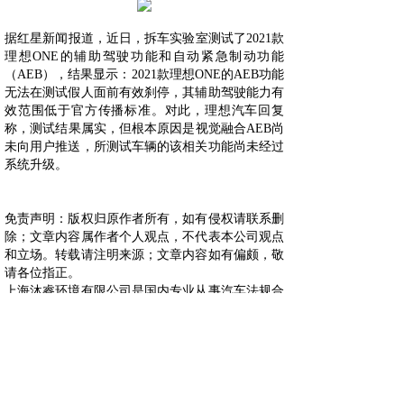
据红星新闻报道，近日，拆车实验室测试了2021款
理想ONE的辅助驾驶功能和自动紧急制动功能
（AEB），结果显示：2021款理想ONE的AEB功能
无法在测试假人面前有效刹停，其辅助驾驶能力有
效范围低于官方传播标准。对此，理想汽车回复
称，测试结果属实，但根本原因是视觉融合AEB尚
未向用户推送，所测试车辆的该相关功能尚未经过
系统升级。
免责声明：版权归原作者所有，如有侵权请联系删
除；文章内容属作者个人观点，不代表本公司观点
和立场。转载请注明来源；文章内容如有偏颇，敬
请各位指正。
上海沐睿环境有限公司是国内专业从事汽车法规合
规的第三方咨询公司，多年来，为上汽，长城，宇
通，大通，爱驰，蔚来等OEM提供汽车环保法规
合规服务，团队跟踪与研究全球的环保合规，期待
为更多的企业提供服务。www.automds.cn
详情咨询info@murqa.com