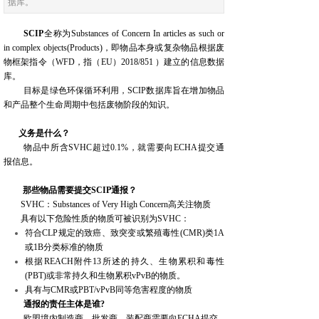
据库。
SCIP
全称为
Substances of Concern In articles as such or
in complex objects(Products)
，即物品本身或复杂物品根据废
物框架指令（
WFD
，指（EU）2018/851
）建立的信息数据
库。
目标是绿色环保循环利用，
SCIP
数据库旨在增加物品
和产品整个生命周期中包括废物阶段的知识。
义务是什么？
物品中所含
SVHC
超过
0.1%
，就需要向
ECHA
提交通
报信息。
那些物品需要提交
SCIP
通报？
SVHC：Substances of Very High Concern高关注物质
具有以下危险性质的物质可被识别为SVHC：
符合
CLP
规定的致癌、致突变或繁殖毒性
(CMR)
类
1A
或
1B
分类标准的物质
根据
REACH
附件
13
所述的持久、生物累积和毒性
(PBT)
或非常持久和生物累积
vPvB
的物质。
具有与
CMR
或
PBT/vPvB
同等危害程度的物质
通报的责任主体是谁
?
欧盟境内制造商、批发商、装配商需要
向
ECHA
提交