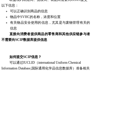
以下信息：
可以正确识别商品的信息
物品中
SVHC
的名称，浓度和位置
有关物品安全使用的信息，尤其是与废物管理有关的
信息
直接向消费者提供商品的零售商和其他供应链参与者
不需要向
SCIP
数据库提供信息
如何提交
SCIP
信息？
可以通过
IUCLID
（
international Uniform Chemical
Information Database,
国际通用化学品信息数据库）准备相关
数据信息。
点击链接可查看（EU）2018/851 ：
https://eur-
lex.europa.eu/legal-content/EN/TXT/?
uri=CELEX%3A32018L0851&qid=1618880476157
点击链接可查看“什么是IUCLID
”:
https://echa.europa.eu/support/registration/creating-your-
registration-dossier/what-is-
iuclid
-（网址最后需加“-”）
● 版权说明：版权归原作者所有，如有侵权请联系删