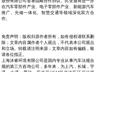
股份有限公司签署战略合作协议。比亚迪将进一步
在汽车零部件产业、电子零部件产业、新能源汽车
推广、光储一体化、智慧交通等领域深化双方合
作。
免责声明：版权归原作者所有，如有侵权请联系删
除；文章内容属作者个人观点，不代表本公司观点
和立场。转载请注明来源；文章内容如有偏颇，敬
请各位指正。
上海沐睿环境有限公司是国内专业从事汽车法规合
规的第三方咨询公司，多年来，为上汽，长城，宇
通，大通，爱驰，蔚来等OEM提供汽车环保法规
合规服务，团队跟踪与研究全球的环保合规，期待
为更多的企业提供服务。www.automds.cn
详情咨询info@murqa.com
上一篇：
五菱星辰9月16日开......
下一篇：
亚太股份将成为一汽解......
绿色合规，创造价值，提高生态系统的可持续性
Copyright © 2009-2021,www.automds.cn,版权所有 ©
一站式汽车法规资讯平台 沪ICP备19011828号-2 未经许