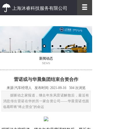
上海沐睿科技服务有限公司
优质 高效
优质的客户服务 高效的办事效率
新闻动态
NEWS
雷诺或与华晨集团结束合资合作
来源:
汽车经理人
发布时间:
2021-09-16
504
次浏览
据驱动之家报道，继去年东风雷诺解散后，最近有
消息传出雷诺在华的另一家合资公司——华晨雷诺也面
临着即将“终止营业”的命运