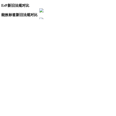
ErP新旧法规对比
能效标签新旧法规对比
主要测试细节对比
上海沐睿环境有限公司是国内专业从事汽车法规合
规的第三方咨询公司，多年来，为上汽，长城，宇
通，大通，爱驰，蔚来等OEM提供汽车环保法规
合规服务，团队跟踪与研究全球的环保合规，期待
为更多的企业提供服务。www.automds.cn
详情咨询info@murqa.com
上一篇：
REACH绿色合规-......
下一篇：
REACH绿色合规-......
绿色合规，创造价值，提高生态系统的可持续性
Copyright © 2009-2021,www.automds.cn,版权所有 ©
一站式汽车法规资讯平台 沪ICP备19011828号-2 未经许
可 严禁复制
本网站由华为云提供云计算及安全服务