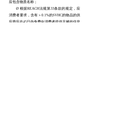
应包含物质名称；
Ø 根据REACH法规第33条款的规定，应
消费者要求，含有＞0.1%的SVHC的物品的供
应商应在45日内免费向消费者提供足够的信息
以确保物品的安全使用，至少应包含物质名
称；
Ø 2021年1月5日起，根据《废弃物框架指
令》（WFD），物品中所含SVHC超过0.1%，
就需要向ECHA提交通报信息；
Ø 当物质或混合物分类为危险品或含有
SVHC，必须提供SDS。候选清单上物质的欧
盟和欧洲经济区供应商，无论是单独供应还是
混合供应，都必须更新他们提供给客户的安全
数据表；
Ø 根据欧盟生态标签法规，含有SVHC的
产品不能获得生态标签奖；
Ø 对于物质被列入候选名单之前已经生产