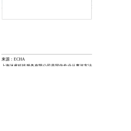
来源：ECHA
上海沐睿科技服务有限公司是国内专业从事汽车法
规合规的第三方咨询公司，多年来，为上汽，长
城，宇通，大通，爱驰，蔚来等OEM提供汽车环
保法规合规服务，团队跟踪与研究全球的环保合
规，期待为更多的企业提供服务。www.automds.cn
详情咨询info@murqa.com
免责声明：版权归原作者所有，如有侵权请联系删
除；文章内容属作者个人观点，不代表本公司观点
和立场。转载请注明来源；文章内容如有偏颇，敬