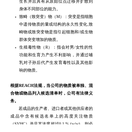
生长并且具有从原始位点迁移并扩散到
身体不同部位的能力。
致畸（致突变）物（M）：突变是指细胞
中遗传物质的量或结构的永久性变化,致
畸物或致突变物是指引起细胞和/或生物
群体突变增加的物质。
生殖毒性物（R）：指会对男/女性的性
功能和生育力产生不利影响，并通过哺
乳对子孙后代产生发育毒性以及其他影
响的物质。
根据REACH法规，当公司的物质被单独、混
合物或物品列入候选清单时，公司有法律义
务。
若成品的生产者、进口者或其他供应者的
成品中含有候选名单上的高度关注物质
（SVHC）并且其浓度超过0.1 % (w/w)，则必
须：