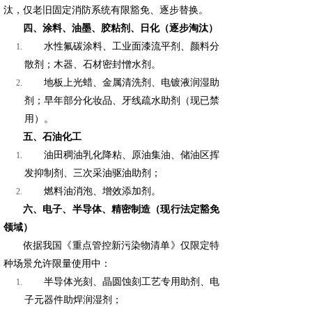
汰，仅老旧固定消防系统有限豁免、逐步替换。
四、涂料、油墨、胶粘剂、日化（逐步淘汰）
水性氟碳涂料、工业面漆流平剂、颜料分
散剂；木器、石材密封憎水剂。
地板上光蜡、金属清洗剂、电镀液润湿助
剂；早年部分化妆品、牙线疏水助剂（现已禁
用）。
五、石油化工
油田稠油乳化降粘、原油集油、储油区挥
发抑制剂、三次采油驱油助剂；
燃料油消泡、增效添加剂。
六、电子、半导体、精密制造（现行法定豁免
领域）
依据我国《重点管控新污染物清单》仅限定特
种场景允许限量使用中：
半导体光刻、晶圆蚀刻工艺专用助剂、电
子元器件助焊润湿剂；