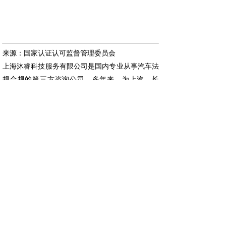
来源：
国家认证认可监督管理委员会
上海沐睿科技服务有限公司是国内专业从事汽车法
规合
规的第三方咨询公司，多年来，为上汽，长
城，宇通，大通，爱驰，蔚来等OEM提供汽车环
保法规合规服务，团队跟踪与研究全球的环保合
规，期待为更多的企业提供服务。www.automds.cn
详情咨询info@murqa.com
免责声明：版权归原作者所有，如有侵权请联系删
除；文章内容属作者个人观点，不代表本公司观点
和立场。转载请注明来源；文章内容如有偏颇，敬
请各位指正。
上一篇：
认监委丨关于增加移动......
下一篇：
REACH丨305 ......