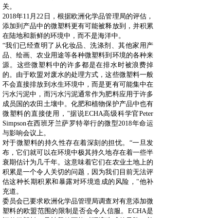
关。
2018年11月22日，根据欧洲化学品管理局的评估，
添加到产品中的微塑料更有可能被释放到，并积累
在陆地和新鲜的环境中，而不是海洋中。
“我们已经查明了从化妆品、洗涤剂、其他家用产
品、绘画、农业用途等各种微塑料到环境的各种来
源。这些微塑料中的许多都是在排水时被浪费掉
的。由于欧盟对废水的处理方式，这些微塑料一般
不会直接排放到水生环境中，而是更有可能集中在
污水污泥中，而污水污泥通常作为肥料应用于许多
成员国的农田土壤中。化肥和植物保护产品中也有
微塑料的直接使用，"据说ECHA高级科学官Peter
Simpson在西班牙兰萨罗特举行的微型2018年命运
与影响会议上。
对于微塑料的持久性存在着深刻的担忧。“一旦发
布，它们就可以在环境中极其持久地存在着一些半
衰期估计为几千年。这意味着它们在农业土地上的
积累是一个令人关切的问题，因为我们目前无法评
估这种长期积累和暴露对环境造成的风险，"他补
充道。
委员会已要求欧洲化学品管理局调查对有意添加微
塑料的欧盟范围的限制是否会令人信服。ECHA是