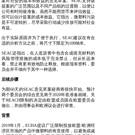
案对社会的成本和效益的意见草案。SEAC支持该
提案的广泛范围以及不同产品组的过渡期，以便让
公司有时间做准备。虽然不能用货币来评估效益，
但可以估计提案的成本效益。它指出，微塑料污染
是不可逆转的，尽早采取行动减少排放可能对社会
有益。
出于实际原因并为了便于执行，SEAC建议在有合
适的分析方法之前，将尺寸下限定为100纳米。
SEAC还指出，在人造沥青中包含合成填充材料的
风险管理措施的成本低于完全禁止，但从长远来
看，禁止将更有效地防止释放。根据现有资料，委
员会并不倾向于其中一种选择。
后续步骤
为期60天的SEAC意见草案磋商将很快开始。预计
两个委员会的综合意见将于2020年底准备就绪。关
于REACH限制的决定由欧盟成员国在欧盟委员会
做出，并由理事会和欧洲议会进行审查。
背景
2019年1月，ECHA提议广泛限制投放欧盟/欧洲经
济区市场的产品中微塑料的有意使用，以避免或减