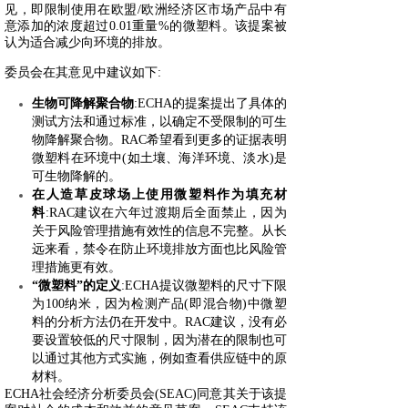
见，即限制使用在欧盟/欧洲经济区市场产品中有
意添加的浓度超过0.01重量%的微塑料。该提案被
认为适合减少向环境的排放。
委员会在其意见中建议如下:
生物可降解聚合物
:ECHA的提案提出了具体的
测试方法和通过标准，以确定不受限制的可生
物降解聚合物。RAC希望看到更多的证据表明
微塑料在环境中(如土壤、海洋环境、淡水)是
可生物降解的。
在人造草皮球场上使用微塑料作为填充材
料
:RAC建议在六年过渡期后全面禁止，因为
关于风险管理措施有效性的信息不完整。从长
远来看，禁令在防止环境排放方面也比风险管
理措施更有效。
“微塑料”的定义
:ECHA提议微塑料的尺寸下限
为100纳米，因为检测产品(即混合物)中微塑
料的分析方法仍在开发中。RAC建议，没有必
要设置较低的尺寸限制，因为潜在的限制也可
以通过其他方式实施，例如查看供应链中的原
材料。
ECHA社会经济分析委员会(SEAC)同意其关于该提