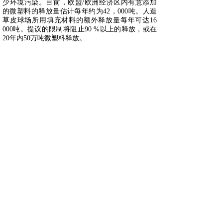
少环境污染。目前，欧盟/欧洲经济区内有意添加
的微塑料的释放量估计每年约为42，000吨。人造
草皮球场所用填充材料的额外释放量每年可达16
000吨。提议的限制将阻止90 %以上的释放，或在
20年内50万吨微塑料释放。
该限制提案是在欧盟塑料战略的背景下制定的，该
战略旨在实现循环塑料经济，并有助于实现2030年
可持续发展目标、全球气候承诺和欧盟的产业政策
目标。
更多信息请点击官方链接：
https://echa.europa.eu/-/alternatives-to-animal-testing-
continue-to-be-widely-used
上海沐睿环境有限公司是国内专业从事汽车法规合
规的第三方咨询公司，多年来，为上汽，长城，宇
通，大通，爱驰，蔚来等OEM提供汽车环保法规
合规服务，团队跟踪与研究全球的环保合规，期待
为更多的企业提供服务。www.automds.cn
● 版权说明：版权归原作者所有，如有侵权请联系
删除；文章内容属作者个人观点，不代表本公司观
点和立场。转载请注明来源；文章内容如有偏颇，
敬请各位指正。