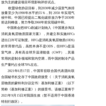
放为主的建设项目环境影响评价试点。
欧盟绿色协议目标，到2030年减少温室气体排
放量至少为1990年水平的55％，
到 2050 年实现气
候中和。
中国已经提出二氧化碳排放力争于2030年
前达到峰值，努力争取2060年前实现碳中和。
中国将会把HFCs削减计划纳入《中国逐步淘汰
消耗臭氧层物质国家方案》，并建立和实施HFCs
进出口许可证制度。HFCs是消耗臭氧层物质(ODS)
的常用替代品，虽然本身不是ODS，但HFCs是温
室气体，具有高全球升温潜能值（GWP），其最
常用的是制冷领域和室内空调，而中国的制冷产品
生产量约占全球70%左右。
2021年6月17日，中国常驻联合国代表团向联
合国秘书长交存了中国政府接受《〈关于消耗臭氧
层物质的蒙特利尔议定书〉基加利修正案》（以下
简称《基加利修正案》）的接受书。该修正案将于
2021年9月15日对我国生效（暂不适用于中国香港
特别行政区）。