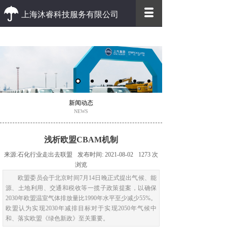
上海沐睿科技服务有限公司
优质 高效
优质的客户服务 高效的办事效率
新闻动态
NEWS
浅析欧盟CBAM机制
来源:
石化行业走出去联盟
发布时间:
2021-08-02
1273
次
浏览
欧盟委员会于北京时间7月14日晚正式提出气候、能
源、土地利用、交通和税收等一揽子政策提案，以确保
2030年欧盟温室气体排放量比1990年水平至少减少55%。
欧盟认为实现2030年减排目标对于实现2050年气候中
和、落实欧盟《绿色新政》至关重要。