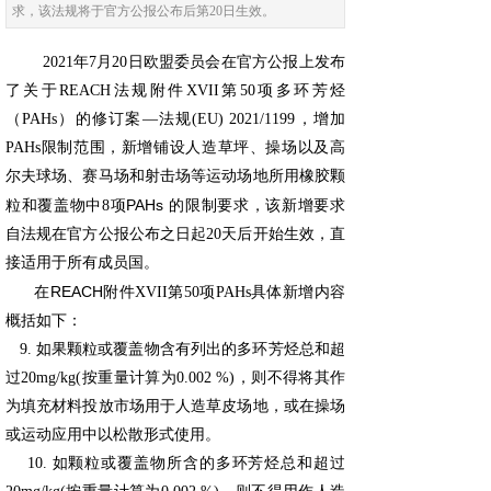
求，该法规将于官方公报公布后第20日生效。
2021年7月20日欧盟委员会在官方公报上发布
了关于REACH法规附件XVII第50项多环芳烃
（PAHs）的修订案—法规(EU) 2021/1199，增加
PAHs限制范围，新增铺设人造草坪、操场以及高
尔夫球场、赛马场和射击场等运动场地所用橡胶颗
PAHs
粒和覆盖物中8项
的限制要求，该新增要求
自法规在官方公报公布之日起20天后开始生效，
直
接适用于所有成员国。
REACH
在
附件XVII第50项PAHs具体新增内容
概括如下：
9. 如果颗粒或覆盖物含有列出的多环芳烃总和超
过20mg/kg(按重量计算为0.002 %)，则不得将其作
为填充材料投放市场用于人造草皮场地，或在操场
或运动应用中以松散形式使用。
10. 如颗粒或覆盖物所含的多环芳烃总和超过