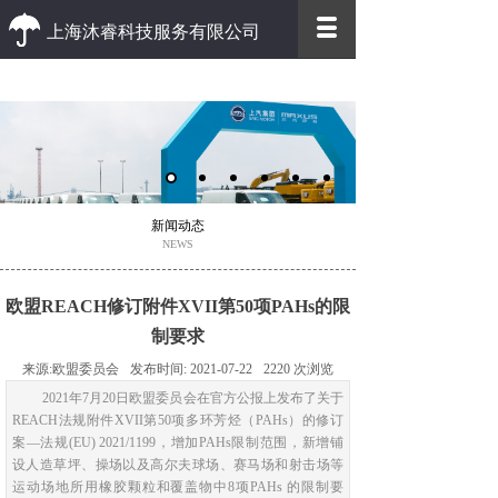
上海沐睿科技服务有限公司
优质 高效
优质的客户服务 高效的办事效率
新闻动态
NEWS
欧盟REACH修订附件XVII第50项PAHs的限
制要求
来源:
欧盟委员会
发布时间:
2021-07-22
2220
次浏览
2021年7月20日欧盟委员会在官方公报上发布了关于
REACH法规附件XVII第50项多环芳烃（PAHs）的修订
案—法规(EU) 2021/1199，增加PAHs限制范围，新增铺
设人造草坪、操场以及高尔夫球场、赛马场和射击场等
运动场地所用橡胶颗粒和覆盖物中8项PAHs 的限制要