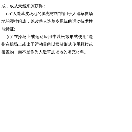
成，或从天然来源获得；
(c)“人造草皮场地的填充材料”由用于人造草皮场
地的颗粒组成，以改善人造草皮系统的运动技术性
能特征;
(d)“在操场上或运动应用中以松散形式使用”是
指在操场上或出于运动目的以松散形式使用颗粒或
覆盖物，而不是作为人造草皮场地的填充材料。
更多信息请点击官方链接
：
https://eur-
lex.europa.eu/homepage.html
上海沐睿环境有限公司是国内专业从事汽车法规合
规的第三方咨询公司，多年来，为上汽，长城，宇
通，大通，爱驰，蔚来等OEM提供汽车环保法规