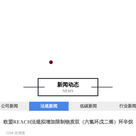
新闻动态
NEWS
公司新闻
法规新闻
低碳新闻
行业新
欧盟REACH法规拟增加限制物质双（六氯环戊二烯）环辛烷
|
1104
次浏览
|