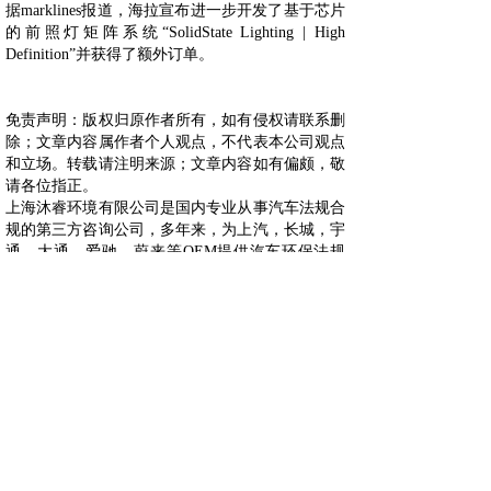
据marklines报道，海拉宣布进一步开发了基于芯片
的前照灯矩阵系统“SolidState Lighting | High
Definition”并获得了额外订单。
免责声明：版权归原作者所有，如有侵权请联系删
除；文章内容属作者个人观点，不代表本公司观点
和立场。转载请注明来源；文章内容如有偏颇，敬
请各位指正。
上海沐睿环境有限公司是国内专业从事汽车法规合
规的第三方咨询公司，多年来，为上汽，长城，宇
通，大通，爱驰，蔚来等OEM提供汽车环保法规
合规服务，团队跟踪与研究全球的环保合规，期待
为更多的企业提供服务。www.automds.cn
详情咨询info@murqa.com
上一篇：
FF获法国巴黎银行能......
下一篇：
Porsche宣布和......
绿色合规，创造价值，提高生态系统的可持续性
Copyright © 2009-2021,www.automds.cn,版权所有 ©
一站式汽车法规资讯平台 沪ICP备19011828号-2 未经许
可 严禁复制