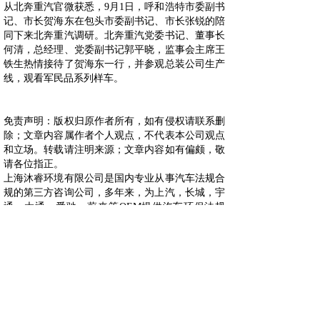
从北奔重汽官微获悉，9月1日，呼和浩特市委副书
记、市长贺海东在包头市委副书记、市长张锐的陪
同下来北奔重汽调研。北奔重汽党委书记、董事长
何清，总经理、党委副书记郭平晓，监事会主席王
铁生热情接待了贺海东一行，并参观总装公司生产
线，观看军民品系列样车。
免责声明：版权归原作者所有，如有侵权请联系删
除；文章内容属作者个人观点，不代表本公司观点
和立场。转载请注明来源；文章内容如有偏颇，敬
请各位指正。
上海沐睿环境有限公司是国内专业从事汽车法规合
规的第三方咨询公司，多年来，为上汽，长城，宇
通，大通，爱驰，蔚来等OEM提供汽车环保法规
合规服务，团队跟踪与研究全球的环保合规，期待
为更多的企业提供服务。www.automds.cn
详情咨询info@murqa.com
上一篇：
零跑汽车：8月订单7......
下一篇：
2022款长安CS7......