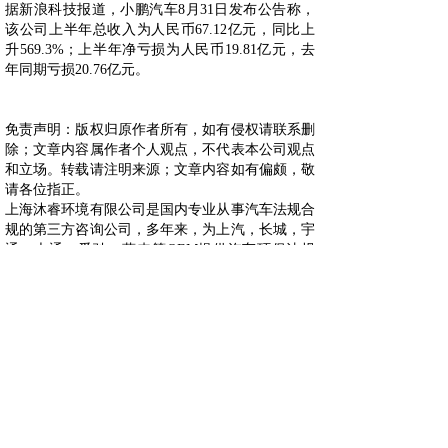
据新浪科技报道，小鹏汽车8月31日发布公告称，
该公司上半年总收入为人民币67.12亿元，同比上
升569.3%；上半年净亏损为人民币19.81亿元，去
年同期亏损20.76亿元。
免责声明：版权归原作者所有，如有侵权请联系删
除；文章内容属作者个人观点，不代表本公司观点
和立场。转载请注明来源；文章内容如有偏颇，敬
请各位指正。
上海沐睿环境有限公司是国内专业从事汽车法规合
规的第三方咨询公司，多年来，为上汽，长城，宇
通，大通，爱驰，蔚来等OEM提供汽车环保法规
合规服务，团队跟踪与研究全球的环保合规，期待
为更多的企业提供服务。www.automds.cn
详情咨询info@murqa.com
上一篇：
恒大汽车上半年亏损4......
下一篇：
100台极狐阿尔法S......
绿色合规，创造价值，提高生态系统的可持续性
Copyright © 2009-2021,www.automds.cn,版权所有 ©