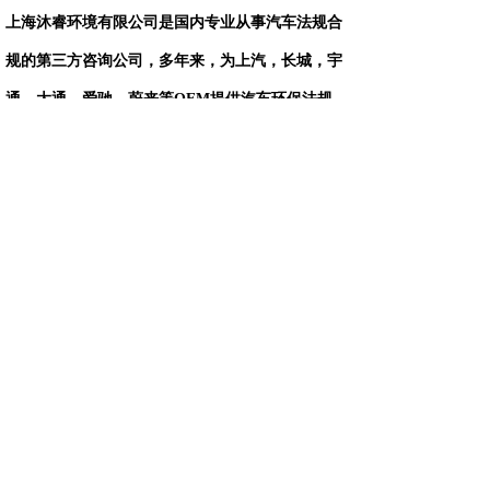
上海沐睿环境有限公司是国内专业从事汽车法规合
规的第三方咨询公司，多年来，为上汽，长城，宇
通，大通，爱驰，蔚来等
OEM
提供汽车环保法规
合规服务，团队跟踪与研究全球的环保合规，期待
为更多的企业提供服务。
● 版权说明：版权归原作者所有，如有侵权请联系删除；文
章内容属作者个人观点，不代表本公司观点和立场。转载
请注明来源；文章内容如有偏颇，敬请各位指正。
上一篇：
OEM对IMDS的验......
下一篇：
什么是IMDS（国际......
绿色合规，创造价值，提高生态系统的可持续性
Copyright © 2009-2021,www.automds.cn,版权所有 ©
一站式汽车法规资讯平台 沪ICP备19011828号-2 未经许
可 严禁复制