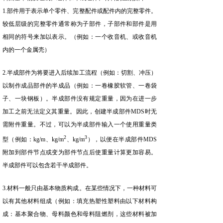
1.部件用于表示单个零件、完整配件或配件内的完整零件。
较低层级的完整零件通常称为子部件，子部件和部件是用
相同的符号来加以表示。（例如：一个收音机、或收音机
内的一个金属壳）
2.半成部件为将要进入后续加工流程（例如：切割、冲压）
以制作成品部件的半成品（例如：一卷橡胶软管、一卷袋
子、一块钢板）。半成部件没有规定重量，因为在进一步
加工之前无法定义其重量。因此，创建半成部件MDS时无
需附件重量。不过，可以为半成部件输入一个使用重量类
2
3
型（例如：kg/m、
kg/m
、
kg/m
），以便在半成部件MDS
附加到部件节点或变为部件节点后使重量计算更加容易。
半成部件可以包含若干半成部件。
3.材料一般只由基本物质构成。在某些情况下，一种材料可
以有其他材料组成（例如：填充热塑性塑料由以下材料构
成：基本聚合物、母料颜色和母料阻燃剂，这些材料被加