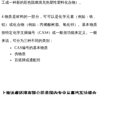
工成一种新的彩色阻燃填充热塑性塑料化合物
）。
4.物质是材料的一部分，可可以是化学元素（例如：铁、
铝）或化合物（例如：丙烯酸树脂、氧化锌）。基本物质
按特定化学文摘编号（CAS#）或一般按功能来定义。一般
来说，可分为三种不同的类别：
CAS编号的基本物质
伪物质
百搭牌或通配符
上海沐睿环境有限公司是国内专业从事汽车法规合
规的第三方咨询公司，多年来，为上汽，长城，宇
通，大通，爱驰，蔚来等
OEM
提供汽车环保法规
合规服务，团队跟踪与研究全球的环保合规，期待
为更多的企业提供服务。