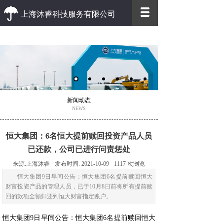
上海沐睿科技服务有限公司
优质 高效
优质的客户服务 高效的办事效率
新闻动态
NEWS
恒大集团：6名恒大提前赎回投资产品人员
已还款，公司已进行问责惩处
来源:
上海沐睿
发布时间:
2021-10-09
1117
次浏览
恒大集团9日早间公告：恒大集团6名提前赎回恒大
财富投资产品的管理人员，已于10月8日前将所有提前赎
回的款项全额归还到恒大财富指定账户。
恒大集团9日早间公告：恒大集团6名提前赎回恒大